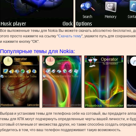
Все выложенные темы для Nokia Вы можете скачать абсолютно бесплатно, д
этого просто нажмите на ссылку "
Скачать тему
", укажите путь для сохранени
и нажмите кнопку "ОК".
Популярные темы для Nokia:
Выбрав и установив темы для телефона себе на сотовый, вы предадите аппа
темы для КПК могут подчеркнуть определенные черты вашей личности, и бу
сотовый отличным от множества других, но также способна создать определе
убедитесь в том, что ваш телефон поддерживает такую возможность.