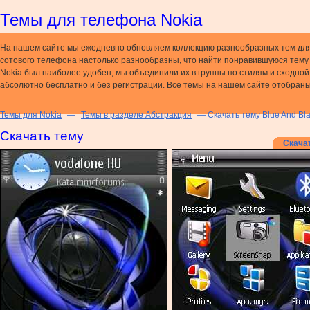
Темы для телефона Nokia
На нашем сайте мы ежедневно обновляем коллекцию разнообразных тем дл
сотового телефона настолько разнообразны, что найти понравившуюся тему н
Nokia был наиболее удобен, мы объединили их в группы по стилям и сходно
абсолютно бесплатно и без регистрации. Все темы на нашем сайте отобраны
Темы для Nokia
—
Темы в разделе Абстракция
— Скачать тему Blue And Bl
Скачать тему
Скача