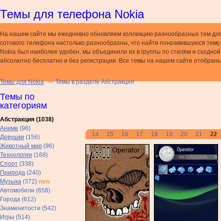
Темы для телефона Nokia
На нашем сайте мы ежедневно обновляем коллекцию разнообразных тем дл
сотового телефона настолько разнообразны, что найти понравившуюся тему н
Nokia был наиболее удобен, мы объединили их в группы по стилям и сходно
абсолютно бесплатно и без регистрации. Все темы на нашем сайте отобраны
Темы для Nokia
— Темы в разделе Абстракция
Темы по
категориям
Абстракция (1038)
Аниме
(96)
14
15
16
17
18
19
20
21
22
Девушки
(156)
Животный мир
(96)
Технологии
(168)
Спорт
(338)
Природа
(240)
Музыка
(372)
new
Автомобили (658)
Города (612)
Знаменитости (542)
Игры (514)