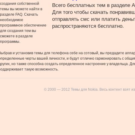
создания собственной
Всего бесплатных тем в разделе А
темы вы можете найти в
Для того чтобы скачать понравив
разделе FAQ. Скачать
отправлять смс или платить день
необходимое
программное обеспечение
распространяются бесплатно.
для создания тем вы
сможете в разделе
программы.
Выбрав и установив темы для телефона себе на сотовый, вы предадите аппар
определенные черты вашей личности, и будут отлично гармонировать с общи
других, но также способна создать определенное настроение у владельца. Для
поддерживает такую возможность.
© 2000 — 2012 Темы для Nokia. Весь контент взят и