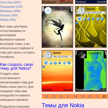
Логотипы (852)
Праздники (532)
Мужчины (468)
Разное (358)
Юмор (459)
Все темы для Nokia
отсортированы по
категориям.
Выберите нужную
категорию темы, и вы
обязательно подберете
тему для своего сотового
телефона.
Как создать свою
тему для Nokia?
Создать свою
собственную и
неповторимую тему для
Nokia очень просто. Для
создания темы вам
понадобится немного
14
15
16
17
18
19
20
21
22
свободного времени.
Темы для Nokia
Подробное описание