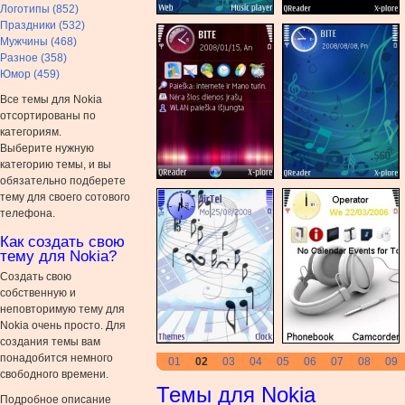
Логотипы (852)
Праздники (532)
Мужчины (468)
Разное (358)
Юмор (459)
Все темы для Nokia
отсортированы по
категориям.
Выберите нужную
категорию темы, и вы
обязательно подберете
тему для своего сотового
телефона.
Как создать свою
тему для Nokia?
Создать свою
собственную и
неповторимую тему для
Nokia очень просто. Для
создания темы вам
понадобится немного
01
02
03
04
05
06
07
08
09
свободного времени.
Темы для Nokia
Подробное описание