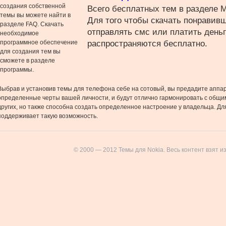
создания собственной
Всего бесплатных тем в разделе М
темы вы можете найти в
Для того чтобы скачать понравив
разделе FAQ. Скачать
отправлять смс или платить день
необходимое
программное обеспечение
распространяются бесплатно.
для создания тем вы
сможете в разделе
программы.
Выбрав и установив темы для телефона себе на сотовый, вы предадите аппар
определенные черты вашей личности, и будут отлично гармонировать с общи
других, но также способна создать определенное настроение у владельца. Для
поддерживает такую возможность.
© 2000 — 2012 Темы для Nokia. Весь контент взят и