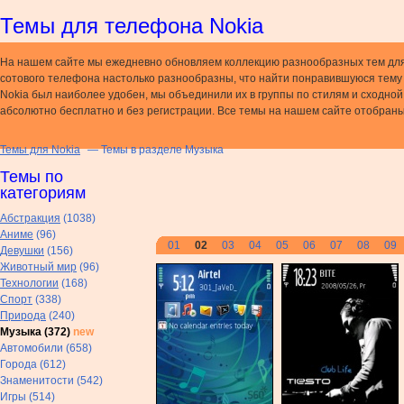
Темы для телефона Nokia
На нашем сайте мы ежедневно обновляем коллекцию разнообразных тем дл
сотового телефона настолько разнообразны, что найти понравившуюся тему н
Nokia был наиболее удобен, мы объединили их в группы по стилям и сходно
абсолютно бесплатно и без регистрации. Все темы на нашем сайте отобраны
Темы для Nokia
— Темы в разделе Музыка
Темы по
категориям
Абстракция
(1038)
Аниме
(96)
01
02
03
04
05
06
07
08
09
Девушки
(156)
Животный мир
(96)
Технологии
(168)
Спорт
(338)
Природа
(240)
Музыка (372)
new
Автомобили (658)
Города (612)
Знаменитости (542)
Игры (514)